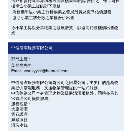
另外拍賣行近年亦積極展開舊樓業權收購/合併之工作，為舊
樓單位小業主提供以下服務
‧為舊樓單位小業主分析物業之發展潛質及提供估價服務
‧協助小業主將分散之業權合併出售
令小業主得以分享物業之發展潛質，以遠高於舊樓價出售物
業
中信清潔服務有限公司
部門主管：
葉琴光先生
Email: wankyykk@hotmail.com
中信清潔服務有限公司為公司之附屬公司，主要目的是為物
業提供清潔服務，支援物業管理提供一站式服務。
中信除為公司本身管理之物業提供清潔服務外，同時亦為其
它管理公司提供服務。
服務包括：
大廈清潔
雲石護理
滅蟲服務
清洗水缸