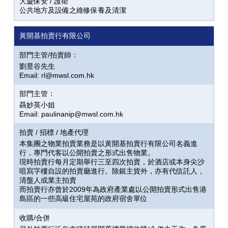
大廈保安 / 護衛
公共地方及設備之維修保養及清潔
黃開基拍賣行有限公司
部門主管/拍賣師：
劉昱谷先生
Email: rl@mwsl.com.hk
部門主管：
聶妙英小姐
Email: paulinanip@mwsl.com.hk
拍賣 / 招標 / 地產代理
本集團之物業拍賣業務是以黃開基拍賣行有限公司名義進
行，專門代客以公開拍賣之形式出售物業。
現時拍賣行每月定期舉行三至四次拍賣，於酒店或本身尖沙
咀寫字樓自設的拍賣廳進行。除銀主貨外，亦有代信託人，
清盤人或業主拍賣
而拍賣行亦曾於2009年為政府產業處以公開拍賣形式出售港
島區的一些高級住宅屋苑的政府宿舍單位
收購/合併