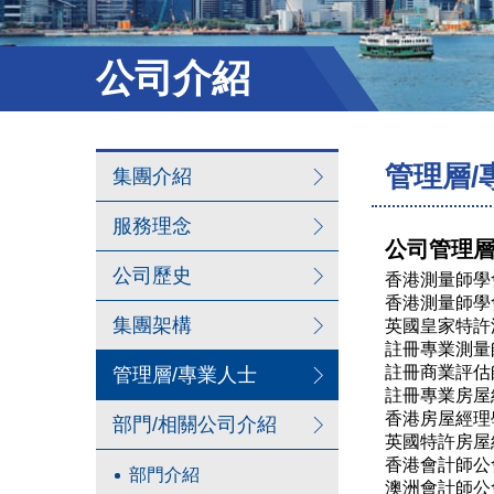
公司介紹
管理層/
集團介紹
服務理念
公司管理
公司歷史
香港測量師學
香港測量師學
集團架構
英國皇家特許
註冊專業測量
註冊商業評估
管理層/專業人士
註冊專業房屋
香港房屋經理
部門/相關公司介紹
英國特許房屋
香港會計師公
部門介紹
澳洲會計師公