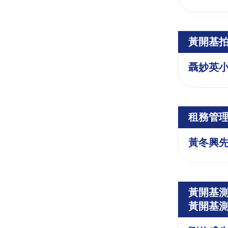
黃開基
聶妙英
租務管
黃冬興
黃開基測
黃開基測