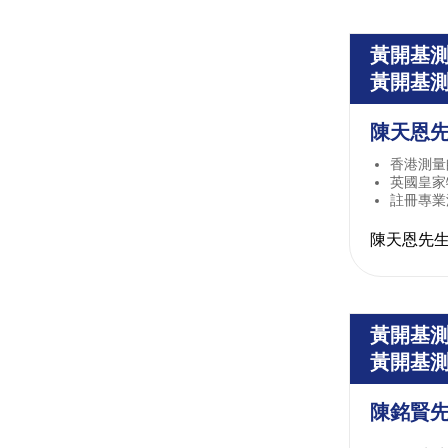
黃開基
黃開基
陳天恩
香港測量
英國皇家
註冊專業
陳天恩先生
黃開基
黃開基
陳銘賢