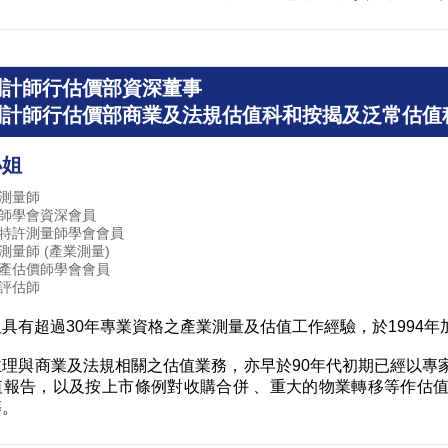
測計師行估價部資深董事
測計師行估價部商業及法規估值科和按揭及泛常估值
小姐
測量師
師學會資深會員
特許測量師學會會員
測量師 (產業測量)
產估價師學會會員
評估師
具有超過30年專業資格之產業測量及估值工作經驗，於1994
主理與商業及法規相關之估值業務，亦早於90年代初期已經以專
值報告，以及按上市條例對收購合併 、重大的物業轉移等作估
等。